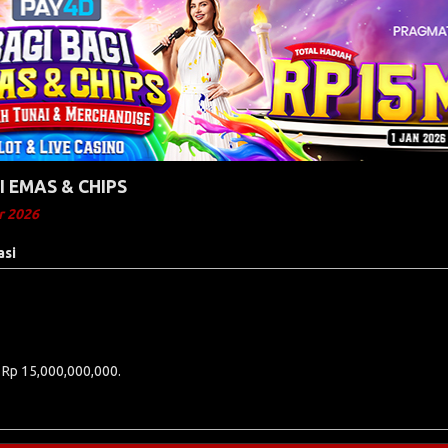
I EMAS & CHIPS
r 2026
asi
i Rp 15,000,000,000.