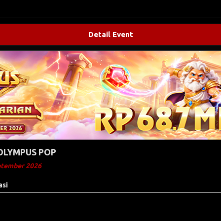
Detail Event
 OLYMPUS POP
eptember 2026
asi