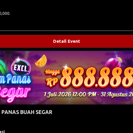
0,000.
Detail Event
M PANAS BUAH SEGAR
asi