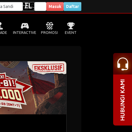
g hanya di situs judi online ini
Masuk
Daftar
ADE
INTERACTIVE
PROMOSI
EVENT