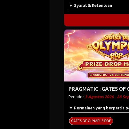
Syarat & Ketentuan
PRAGMATIC : GATES OF
Periode :
3 Agustus 2026 - 28 S
Permainan yang berpartisip
GATES OF OLYMPUS POP