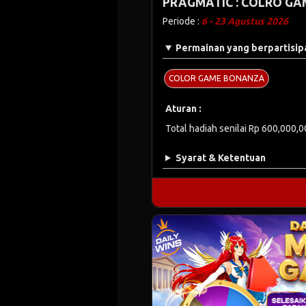
PRAGMATIC : COLRO GA
Periode :
6 - 23 Agustus 2026
Permainan yang berpartisip
COLOR GAME BONANZA
Aturan :
Total hadiah senilai Rp 600,000,0
Syarat & Ketentuan