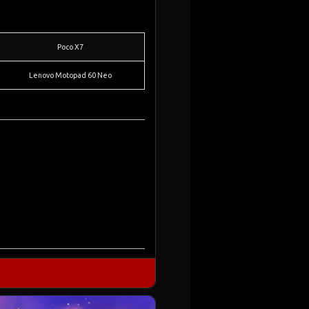
Poco X7
Lenovo Motopad 60 Neo