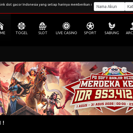
nk slot gacor Indonesia yang setiap harinya memberikan member baru gampang menan
ME
TOGEL
SLOT
LIVE CASINO
SPORT
SABUNG
ARC
 !