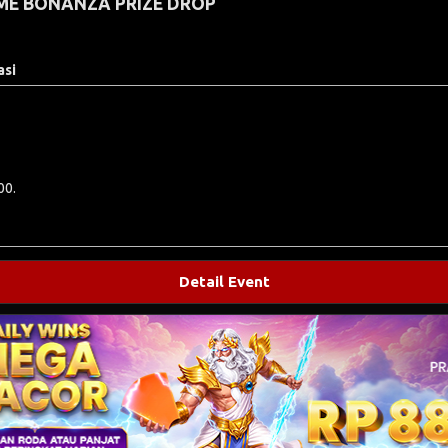
ME BONANZA PRIZE DROP
asi
00.
Detail Event